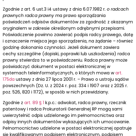
Zgodnie z art. 6 ust.3 i4 ustawy z dnia 6.07.1982 r
. o radcach
prawnych radca prawny m
a prawo sporządzania
poświadczeń odpisów dokumentów za zgodność z okazanym
oryginałem w zakresie określonym odrębnymi przepisami.
Poświadczenie powinno zawierać podpis radcy prawego, datę
i oznaczenie miejsca jego sporządzenia, na żądanie – również
godzinę dokonania czynności. Jeżeli dokument zawiera
cechy szczególne (dopiski, poprawki lub uszkodzenia) radca
prawny stwierdza to w poświadczeniu. Radca prawny może
poświadczyć dokument w postaci elektronicznej w
systemach teleinformatycznych, o których mowa w
art.
175da
ustawy z dnia 27 lipca 2001 r. – Prawo o ustroju sądów
powszechnych (Dz. U. z 2024 r. poz. 334 i 1907 oraz z 2025 r.
poz. 526, 820 i 1172), w sposób w nich przewidziany.
Zgodnie z
art. 89 § 1
k.p.c.: adwokat, radca prawny, rzecznik
patentowy i radca Prokuratorii Generalnej RP mogą sami
uwierzytelnić odpis udzielonego im pełnomocnictwa oraz
odpisy innych dokumentów wykazujących ich umocowanie.
Pełnomocnictwo udzielone w postaci elektronicznej opatruje
się kwalifikowanym podpisem elektronicznym, podpisem