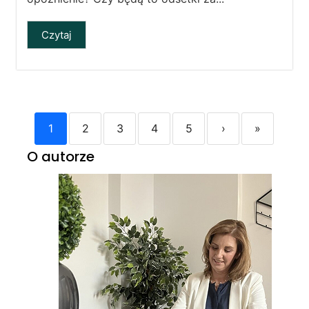
Czytaj
1
2
3
4
5
›
»
O autorze