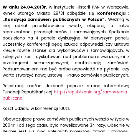
W dniu 24.04.2013r.
w instytucie Historii PAN w Warszawie,
Rynek Starego Miasta 29/31 odbędzie się
konferencja :
„Kondycja zamówień publicznych w Polsce”.
Wezmą w
niej udział przedstawiciele władz, eksperci, a także
reprezentanci przedsiębiorców i zamawiających. Spotkanie
podzielono na 4 panele dyskusyjne. W pierwszym panelu
uczestnicy konferencji będą szukać odpowiedzi, czy ustawa
kreuje równe szanse dla wykonawców i zamawiających, w
kolejnych zaś dyskutować nad problemami związanymi z
przetargami samorządowymi, centralizacją zamówień.
Podsumowaniem ma być próba odpowiedzi na pytanie, czy
warto stworzyć nową ustawę – Prawo zamówień publicznych.
Rejestracji można dokonać poprzez stronę internetową
Fundacji Republikańskiej
http://republikanie.org/zamowienia-
publiczne
.
Koszt udziału w konferencji 100zł.
Obowiązujące prawo zamówień publicznych weszło w życie w
2004r. i od tego czasu było nowelizowane 34 razy. Obecnie w
Sejmie jest już pięć kolejnych projektów zmian : rządowy,