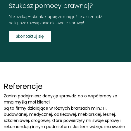
Szukasz pomocy prawnej?
Nie czekaj – skontaktuj się ze mną już teraz i znajdź
najlepsze rozwiązanie dla swojej sprawy!
Skontaktuj się
Referencje
Zanim podejmiesz decyzję sprawdż, co o współpracy ze
mną myślą moi klienci.
Są to firmy działające w różnych branżach m.in.: IT,
budowlanej, medycznej, odzieżowej, meblarskiej, leśnej,
szkoleniowej, drogowej, które powierzyły mi swoje sprawy i
rekomendują innym podmiotom. Jestem wdzięczna swoim