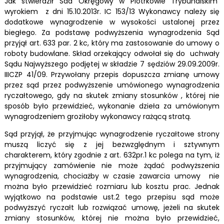
Jak stwierdził Sad Okręgowy w Piotrkowie Trybunalskim
wyrokiem z dni 15.10.2013r. IC 153/13 Wykonawcy należy się
dodatkowe wynagrodzenie w wysokości ustalonej przez
biegłego. Za podstawę podwyższenia wynagrodzenia Sąd
przyjął art. 633 par. 2 kc, który ma zastosowanie do umowy o
roboty budowlane. Skład orzekający odwołał się do uchwały
Sądu Najwyższego podjętej w składzie 7 sędziów 29.09.2009r.
IIICZP 41/09. Przywołany przepis dopuszcza zmianę umowy
przez sąd przez podwyższenie umówionego wynagrodzenia
ryczałtowego, gdy na skutek zmiany stosunków , której nie
sposób było przewidzieć, wykonanie dzieła za umówionym
wynagrodzeniem groziłoby wykonawcy rażącą stratą.
Sąd przyjął, że przyjmując wynagrodzenie ryczałtowe strony
muszą liczyć się z jej bezwzględnym i sztywnym
charakterem, który zgodnie z art. 632pr.1 kc polega na tym, iż
przyjmujący zamówienie nie może żądać podwyższenia
wynagrodzenia, chociażby w czasie zawarcia umowy nie
można było przewidzieć rozmiaru lub kosztu prac. Jednak
wyjątkowo na podstawie ust.2 tego przepisu sąd może
podwyższyć ryczałt lub rozwiązać umowę, jeżeli na skutek
zmiany stosunków, której nie można było przewidzieć,