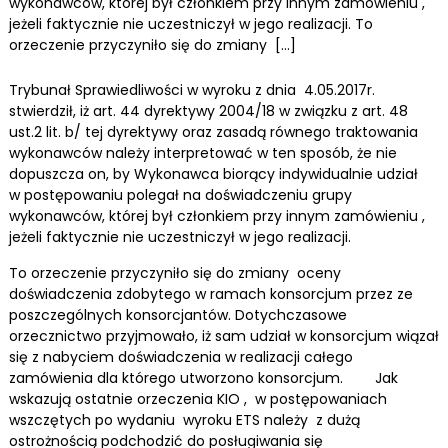
wykonawców, której był członkiem przy innym zamówieniu ,
jeżeli faktycznie nie uczestniczył w jego realizacji. To
orzeczenie przyczyniło się do zmiany […]
Trybunał Sprawiedliwości w wyroku z dnia 4.05.2017r.
stwierdził, iż art. 44 dyrektywy 2004/18 w związku z art. 48
ust.2 lit. b/ tej dyrektywy oraz zasadą równego traktowania
wykonawców należy interpretować w ten sposób, że nie
dopuszcza on, by Wykonawca biorący indywidualnie udział
w postępowaniu polegał na doświadczeniu grupy
wykonawców, której był członkiem przy innym zamówieniu ,
jeżeli faktycznie nie uczestniczył w jego realizacji.
To orzeczenie przyczyniło się do zmiany oceny
doświadczenia zdobytego w ramach konsorcjum przez ze
poszczególnych konsorcjantów. Dotychczasowe
orzecznictwo przyjmowało, iż sam udział w konsorcjum wiązał
się z nabyciem doświadczenia w realizacji całego
zamówienia dla którego utworzono konsorcjum. Jak
wskazują ostatnie orzeczenia KIO , w postępowaniach
wszczętych po wydaniu wyroku ETS należy z dużą
ostrożnością podchodzić do posługiwania się