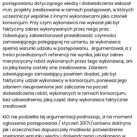
postępowaniu dotyczącego wiedzy i doświadczenia wskazał
m.in. projekty zrealizowane w ramach postępowań, w których
uczestniczył wspólnie z innymi wykonawcami jako członek
konsorcjum. Przy czym wykonawca nie wykazał jaki był
faktyczny zakres wykonywanych przez niego prac.
Odwołujący zakwestionował prawidłowość czynności
zamawiającego polegającej na uznaniu, że wykonawca
spełnia warunki udziału w postępowaniu. Argumentował, iż z
treści przedłożonych referencji nie wynika, jaki był zakres
merytoryczny robót wykonanych przez tego wykonawcę, ani
za jaką kwotę zostały one zrealizowane. Zdaniem
odwołującego zamawiający powinien zbadać, jaki był
faktyczny udział wykonawcy w konsorcjum, ponieważ jego
zdaniem nieuprawnione jest zaliczanie na poczet
doświadczenia robót, wykonanych w ramach konsorcjum,
bez udowodnienia, jaką część dany wykonawca faktycznie
zrealizował.
KIO nie podzieliła tej argumentacji podnosząc, iż na moment
ogłoszenia postępowania / styczeń 2017r/zarówno doktryna
jak i orzecznictwo dopuszczały możliwość potwierdzenia
spełniania warunku wiedzy i doświadczenia uzyskanego w