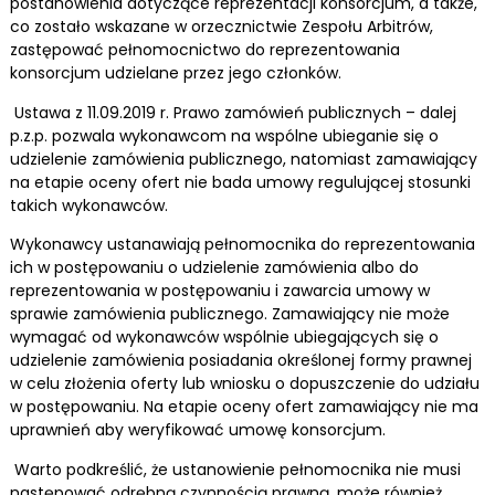
postanowienia dotyczące reprezentacji konsorcjum, a także,
co zostało wskazane w orzecznictwie Zespołu Arbitrów,
zastępować pełnomocnictwo do reprezentowania
konsorcjum udzielane przez jego członków.
Ustawa z 11.09.2019 r. Prawo zamówień publicznych – dalej
p.z.p. pozwala wykonawcom na wspólne ubieganie się o
udzielenie zamówienia publicznego, natomiast zamawiający
na etapie oceny ofert nie bada umowy regulującej stosunki
takich wykonawców.
Wykonawcy ustanawiają pełnomocnika do reprezentowania
ich w postępowaniu o udzielenie zamówienia albo do
reprezentowania w postępowaniu i zawarcia umowy w
sprawie zamówienia publicznego. Zamawiający nie może
wymagać od wykonawców wspólnie ubiegających się o
udzielenie zamówienia posiadania określonej formy prawnej
w celu złożenia oferty lub wniosku o dopuszczenie do udziału
w postępowaniu. Na etapie oceny ofert zamawiający nie ma
uprawnień aby weryfikować umowę konsorcjum.
Warto podkreślić, że ustanowienie pełnomocnika nie musi
następować odrębną czynnością prawną, może również