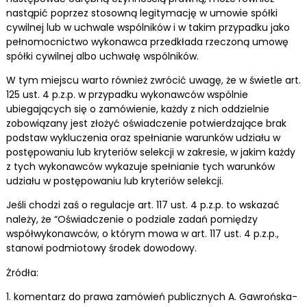
nastąpić poprzez stosowną legitymację w umowie spółki
cywilnej lub w uchwale wspólników i w takim przypadku jako
pełnomocnictwo wykonawca przedkłada rzeczoną umowę
spółki cywilnej albo uchwałę wspólników.
W tym miejscu warto również zwrócić uwagę, że w świetle art.
125 ust. 4 p.z.p. w przypadku wykonawców wspólnie
ubiegających się o zamówienie, każdy z nich oddzielnie
zobowiązany jest złożyć oświadczenie potwierdzające brak
podstaw wykluczenia oraz spełnianie warunków udziału w
postępowaniu lub kryteriów selekcji w zakresie, w jakim każdy
z tych wykonawców wykazuje spełnianie tych warunków
udziału w postępowaniu lub kryteriów selekcji.
Jeśli chodzi zaś o regulacje art. 117 ust. 4 p.z.p. to wskazać
należy, że “Oświadczenie o podziale zadań pomiędzy
współwykonawców, o którym mowa w art. 117 ust. 4 p.z.p.,
stanowi podmiotowy środek dowodowy.
Żródła:
1. komentarz do prawa zamówień publicznych A. Gawrońska-