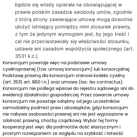
będzie się wtedy opierała na obowiązującej w
prawie polskim zasadzie swobody umów, zgodnie
z którą strony zawierające umowę mogą dowolnie
ułożyć istniejący pomiędzy nimi stosunek prawny,
z tym że jedynym wymogiem jest, by jego treść i
cel nie przeciwstawiały się właściwości stosunku,
ustawie ani zasadom współżycia społecznego (art.
3531 k.c.).
Konsorcjum powstaje więc na podstawie umowy
cywilnoprawnej (tzw. umowy konsorcjum) lub konsorcjalnej.
Podstawę prawną dla konsorcjum stanowi kodeks cywilny
(art. 3531, art. 860 i n.) oraz umowa (łac. lex contractus).
Konsorcjum nie podlega wpisowi do rejestru sądowego ani do
ewidencji działalności gospodarczej. Przez zawarcie umowy
konsorcjum nie powstaje odrębny od jego uczestników
samodzielny podmiot praw i obowiązków, gdyż konsorcjum
nie nabywa osobowości prawnej ani nie jest wyposażone w
zdolność prawną, choćby cząstkową. Wybór tej formy
kooperacji jest więc dla podmiotów dość elastycznym i
prostym rozwiązaniem ze względu na szybkość i łatwość