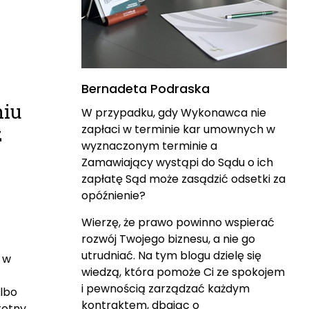
Bernadeta Podraska
niu
W przypadku, gdy Wykonawca nie
z
zapłaci w terminie kar umownych w
wyznaczonym terminie a
Zamawiający wystąpi do Sądu o ich
zapłatę Sąd może zasądzić odsetki za
opóźnienie?
Wierzę, że prawo powinno wspierać
rozwój Twojego biznesu, a nie go
utrudniać. Na tym blogu dzielę się
 w
wiedzą, która pomoże Ci ze spokojem
i pewnością zarządzać każdym
lbo
kontraktem, dbając o
totny