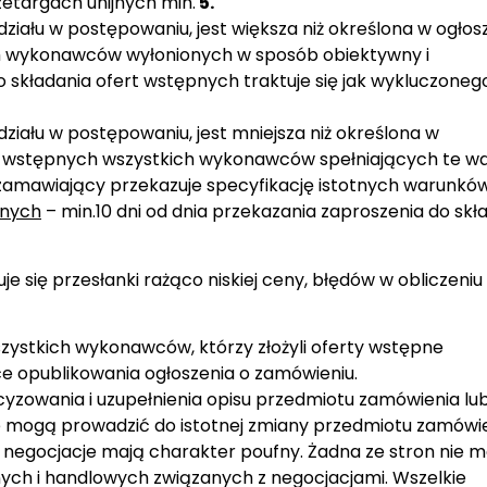
rzetargach unijnych min.
5.
ziału w postępowaniu, jest większa niż określona w ogłosz
h wykonawców wyłonionych w sposób obiektywny i
kładania ofert wstępnych traktuje się jak wykluczoneg
działu w postępowaniu, jest mniejsza niż określona w
rt wstępnych wszystkich wykonawców spełniających te wa
zamawiający przekazuje specyfikację istotnych warunkó
pnych
– min.10 dni od dnia przekazania zaproszenia do skł
uje się przesłanki rażąco niskiej ceny, błędów w obliczeniu
zystkich wykonawców, którzy złożyli oferty wstępne
ce opublikowania ogłoszenia o zamówieniu.
yzowania i uzupełnienia opisu przedmiotu zamówienia lu
e mogą prowadzić do istotnej zmiany przedmiotu zamówi
egocjacje mają charakter poufny. Żadna ze stron nie 
znych i handlowych związanych z negocjacjami. Wszelkie