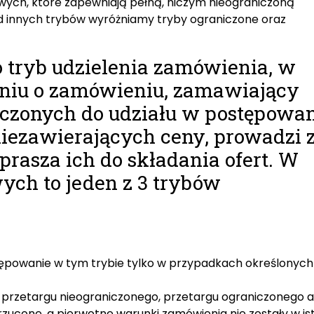
ych, które zapewniają pełną, niczym nieograniczoną
d innych trybów wyróżniamy tryby ograniczone oraz
to tryb udzielenia zamówienia, w
eniu o zamówieniu, zamawiający
zonych do udziału w postępowa
niezawierających ceny, prowadzi 
prasza ich do składania ofert. W
ch to jeden z 3 trybów
powanie w tym trybie tylko w przypadkach określonych
przetargu nieograniczonego, przetargu ograniczonego a
rzucone, a pierwotne warunki zamówienia nie zostały w is