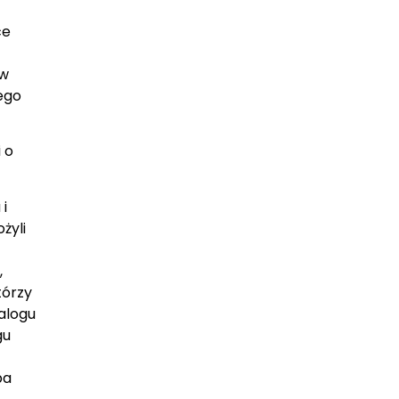
ce
ów
ego
 o
i
żyli
,
tórzy
ialogu
gu
a