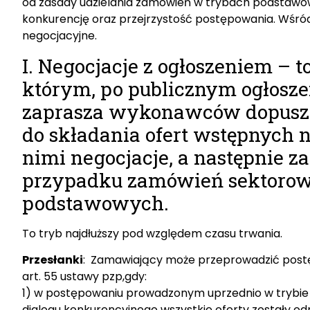
od zasady udzielania zamówień w trybach podstawow
konkurencję oraz przejrzystość postępowania. Wśró
negocjacyjne.
I. Negocjacje z ogłoszeniem – 
którym, po publicznym ogłosz
zaprasza wykonawców dopuszc
do składania ofert wstępnych 
nimi negocjacje, a następnie za
przypadku zamówień sektorowy
podstawowych.
To tryb najdłuższy pod względem czasu trwania.
Przesłanki
: Zamawiający może przeprowadzić postę
art. 55 ustawy pzp,gdy:
1) w postępowaniu prowadzonym uprzednio w trybie 
dialogu konkurencyjnego wszystkie oferty zostały od