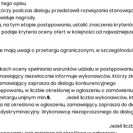
 tego opisu;
órzy podczas dialogu przedstawili rozwiązania stanowią
ewiduje nagrody.
, na tym etapie postępowania, ustalić znaczenia kryteri
podaje kryteria oceny ofert w kolejności od najważniejsz
e mają uwagi o przetargu ograniczonym, w szczególności
kach oceny spełniania warunków udziału w postępowaniu 
wiający niezwłocznie informuje wykonawców, którzy zło
Zamawiający zaprasza do dialogu konkurencyjnego
ępowaniu, w liczbie określonej w ogłoszeniu o zamówieniu
rzetargu unijnym min
.5.
Jeżeli liczba wykonawców, k
za niż określona w ogłoszeniu, zamawiający zaprasza do d
edyskryminacyjny. Wykonawcę niezaproszonego do dialo
. Jeżeli liczb