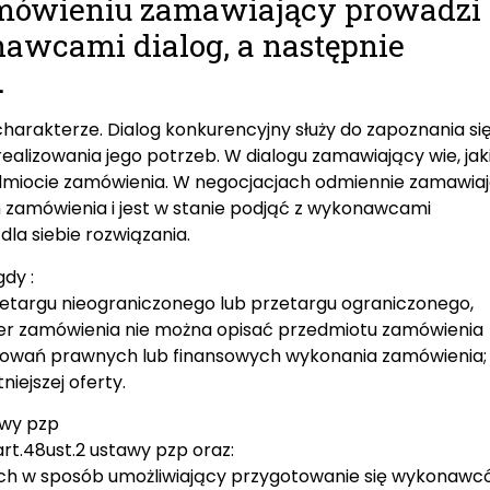
amówieniu zamawiający prowadzi 
awcami dialog, a następnie
.
arakterze. Dialog konkurencyjny służy do zapoznania si
ealizowania jego potrzeb. W dialogu zamawiający wie, ja
zedmiocie zamówienia. W negocjacjach odmiennie zamawia
 zamówienia i jest w stanie podjąć z wykonawcami
la siebie rozwiązania.
dy :
przetargu nieograniczonego lub przetargu ograniczonego,
ter zamówienia nie można opisać przedmiotu zamówienia
runkowań prawnych lub finansowych wykonania zamówienia;
iejszej oferty.
awy pzp
rt.48ust.2 ustawy pzp oraz:
ch w sposób umożliwiający przygotowanie się wykonawc