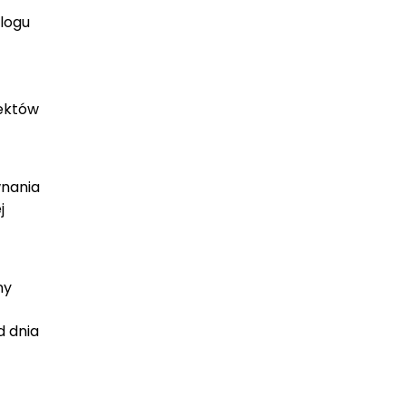
logu
.
ektów
wnania
j
ny
d dnia