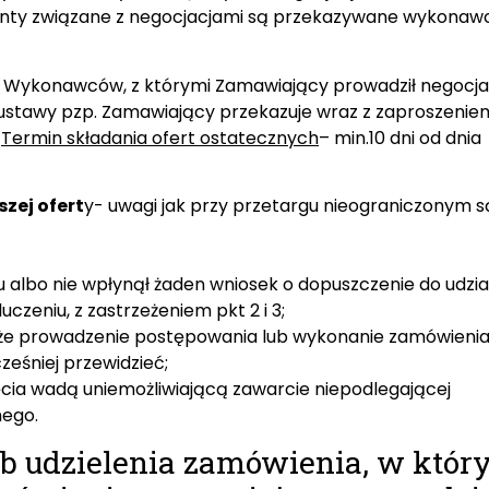
umenty związane z negocjacjami są przekazywane wykona
a Wykonawców, z którymi Zamawiający prowadził negocja
2 ustawy pzp. Zamawiający przekazuje wraz z zaproszenie
.
Termin składania ofert ostatecznych
– min.10 dni od dnia
zej ofert
y- uwagi jak przy przetargu nieograniczonym s
u albo nie wpłynął żaden wniosek o dopuszczenie do udzia
eniu, z zastrzeżeniem pkt 2 i 3;
, że prowadzenie postępowania lub wykonanie zamówienia
ześniej przewidzieć;
cia wadą uniemożliwiającą zawarcie niepodlegającej
nego.
ryb udzielenia zamówienia, w któ