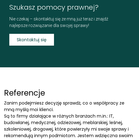
Szukasz pomocy prawnej?
Nie czekaj – skontaktuj się ze mną już teraz i znajdź
najlepsze rozwiązanie dla swojej sprawy!
Skontaktuj się
Referencje
Zanim podejmiesz decyzję sprawdż, co o współpracy ze
mną myślą moi klienci.
Są to firmy działające w różnych branżach m.in.: IT,
budowlanej, medycznej, odzieżowej, meblarskiej, leśnej,
szkoleniowej, drogowej, które powierzyły mi swoje sprawy i
rekomendują innym podmiotom. Jestem wdzięczna swoim