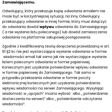
Zamawiającemu.
Odwołujący, który przekazuje kopię odwołania emailem nie
może być w korzystniejszej sytuacji, niż inny Odwołujący
przekazujący odwołanie w innej formie, który musi dołączyć
do odwołania dowód
wpływu
odwołania do Zamawiającego
( a nie wysłania listu poleconego) lub dowód zamieszczenia
odwołania na platformie zakupowej postępowania.
Zgodnie z kwalifikowaną teorią doręczenia przewidzianą w art.
61 §2 kc nie jest wystarczające wysłanie odwołania w formie
wiadomości email tak samo jak nie wystarczające wysłanie
listem poleconym odwołania w formie papierowej.
Koniecznym jest uzyskanie potwierdzenie wpływu odwołania
w formie papierowej do Zamawiającego. Tak samo w
przypadku przekazania odwołanie w formie poczty
elektronicznej koniecznych jest uzyskanie potwierdzenia
wpływu wiadomości na serwer Zamawiającego. Wysyłając
wiadomość w „opcjach” można wybrać albo „ potwierdzenie
dostarczenia na serwer|” albo „ potwierdzenie odczytania
wiadomości”.