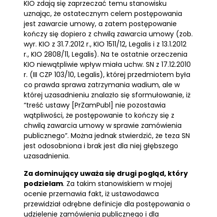
KIO zdają się zaprzeczać temu stanowisku
uznając, że ostatecznym celem postępowania
jest zawarcie umowy, a zatem postępowanie
kończy się dopiero z chwilą zawarcia umowy (zob.
wyr. KIO z 31.7.2012 r., KIO 1511/12, Legalis i z 13.1.2012
r., KIO 2808/11, Legalis). Na te ostatnie orzeczenia
KIO niewątpliwie wpływ miała uchw. SN z 17.12.2010
r. (III CZP 103/10, Legalis), której przedmiotem była
co prawda sprawa zatrzymania wadium, ale w
której uzasadnieniu znalazło się sformułowanie, iż
“treść ustawy [PrZamPubl] nie pozostawia
wątpliwości, że postępowanie to kończy się z
chwilą zawarcia umowy w sprawie zamówienia
publicznego”. Można jednak stwierdzić, że teza SN
jest odosobniona i brak jest dla niej głębszego
uzasadnienia.
Za dominujący uważa się drugi pogląd, który
podzielam
. Za takim stanowiskiem w mojej
ocenie przemawia fakt, iż ustawodawca
przewidział odrębne definicje dla postępowania o
udzielenie zamówienia publicznego i dla