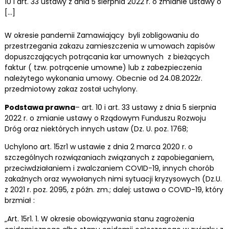
10 i art. 33 ustawy z dnia 5 sierpnia 2022 r. o zmianie ustawy o
[…]
W okresie pandemii Zamawiający byli zobligowaniu do
przestrzegania zakazu zamieszczenia w umowach zapisów
dopuszczających potrącania kar umownych z bieżących
faktur ( tzw. potrącenie umowne) lub z zabezpieczenia
należytego wykonania umowy. Obecnie od 24.08.2022r.
przedmiotowy zakaz został uchylony.
Podstawa prawna
– art. 10 i art. 33 ustawy z dnia 5 sierpnia
2022 r. o zmianie ustawy o Rządowym Funduszu Rozwoju
Dróg oraz niektórych innych ustaw (Dz. U. poz. 1768;
Uchylono art. 15zr1 w ustawie z dnia 2 marca 2020 r. o
szczególnych rozwiązaniach związanych z zapobieganiem,
przeciwdziałaniem i zwalczaniem COVID-19, innych chorób
zakaźnych oraz wywołanych nimi sytuacji kryzysowych (Dz.U.
z 2021 r. poz. 2095, z późn. zm.; dalej: ustawa o COVID-19, który
brzmiał :
„Art. 15r1. 1. W okresie obowiązywania stanu zagrożenia