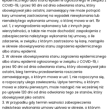
epidemicznego albo stanu epidemii ogłoszonego w związku z
COVID-19, i przez 90 dni od dnia odwołania stanu, który
obowiązywał jako ostatni, zamawiający nie może potrącić
kary umownej zastrzeżonej na wypadek niewykonania lub
nienależytego wykonania umowy, o której mowa w art. 15r
ust. 1, z wynagrodzenia wykonawcy lub z innych jego
wierzytelności, a także nie może dochodzić zaspokojenia z
zabezpieczenia należytego wykonania tej umowy, o ile
zdarzenie, w związku z którym zastrzeżono tę karę, nastąpiło
w okresie obowiązywania stanu zagrożenia epidemicznego
albo stanu epidemii.
2. W okresie obowiązywania stanu zagrożenia epidemicznego
albo stanu epidemii ogłoszonego w związku z COVID-19, i
przez 90 dni od dnia odwołania stanu, który obowiązywał jako
ostatni, bieg terminu przedawnienia roszczenia
zamawiającego, o którym mowa w ust. 1, nie rozpoczyna się,
a rozpoczęty ulega zawieszeniu. Upływ terminu, o którym
mowa w zdaniu pierwszym, może nastąpić nie wcześniej niż
po upływie 120 dni od dnia odwołania tego ze stanów, który
obowiązywał jako ostatni.
3. W przypadku gdy termin ważności zabezpieczenia
należytego wykonania umowy upływa w okresie, o którym