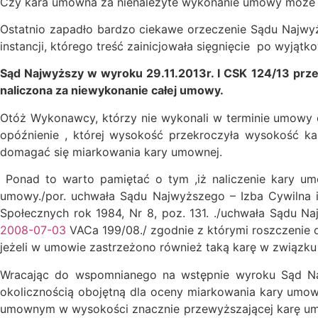
Czy kara umowna za nienależyte wykonanie umowy może
Ostatnio zapadło bardzo ciekawe orzeczenie Sądu Najwyżs
instancji, którego treść zainicjowała sięgnięcie po wyjąt
Sąd Najwyższy w wyroku
29.11.2013r. I CSK 124/13 pr
naliczona za niewykonanie całej umowy.
Otóż Wykonawcy, którzy nie wykonali w terminie umowy 
opóźnienie , której wysokość przekroczyła wysokość 
domagać się miarkowania kary umownej.
Ponad to warto pamiętać o tym ,iż naliczenie kary um
umowy./por. uchwała Sądu Najwyższego – Izba Cywilna i 
Społecznych rok 1984, Nr 8, poz. 131. ./uchwała Sądu N
2008-07-03
VACa 199/08./ zgodnie z którymi roszczenie 
jeżeli w umowie zastrzeżono również taką karę w związk
Wracając do wspomnianego na wstępnie wyroku Sąd Najw
okolicznością obojętną dla oceny miarkowania kary umo
umownym w wysokości znacznie przewyższającej karę umow