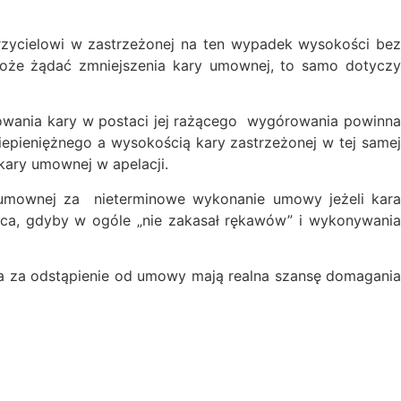
rzycielowi w zastrzeżonej na ten wypadek wysokości bez
może żądać zmniejszenia kary umownej, to samo dotyczy
kowania kary w postaci jej rażącego wygórowania powinna
iepieniężnego a wysokością kary zastrzeżonej w tej samej
ary umownej w apelacji.
umownej za nieterminowe wykonanie umowy jeżeli kara
a, gdyby w ogóle „nie zakasał rękawów” i wykonywania
a za odstąpienie od umowy mają realna szansę domagania