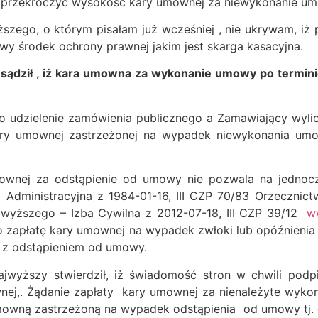
 przekroczyć wysokość kary umownej za niewykonanie u
zego, o którym pisałam już wcześniej , nie ukrywam, iż 
kowy środek ochrony prawnej jakim jest skarga kasacyjna.
zesądził , iż kara umowna za wykonanie umowy po termi
o udzielenie zamówienia publicznego a Zamawiający wyl
kary umownej zastrzeżonej na wypadek niewykonania u
ownej za odstąpienie od umowy nie pozwala na jednocz
Administracyjna z 1984-01-16, III CZP 70/83
Orzecznictw
ajwyższego – Izba Cywilna z 2012-07-18, III CZP 39/12
w
o zapłatę kary umownej na wypadek zwłoki lub opóźnienia 
u z odstąpieniem od umowy.
yższy stwierdził, iż świadomość stron w chwili podpi
wnej,. Żądanie zapłaty kary umownej za nienależyte wyk
ną zastrzeżoną na wypadek odstąpienia od umowy tj. gdy