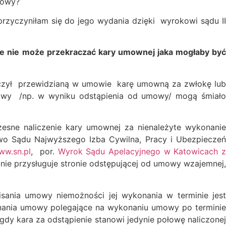
mowy?
przyczyniłam się do jego wydania dzięki wyrokowi sądu II
nie nie może przekraczać kary umownej jaka mogłaby by
iczył przewidzianą w umowie karę umowną za zwłokę lub
mowy /np. w wyniku odstąpienia od umowy/ mogą śmiało
esne naliczenie kary umownej za nienależyte wykonanie
o Sądu Najwyższego Izba Cywilna, Pracy i Ubezpiecze
ww.sn.pl
, por.
Wyrok Sądu Apelacyjnego w Katowicach 
nie przysługuje stronie odstępującej od umowy wzajemnej
sania umowy niemożności jej wykonania w terminie jest
onania umowy polegające na wykonaniu umowy po terminie
 kara za odstąpienie stanowi jedynie połowę naliczonej