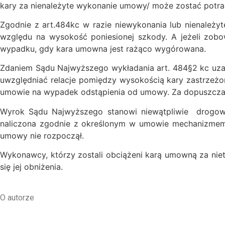
kary za nienależyte wykonanie umowy/ może zostać potra
Zgodnie z art.484kc w razie niewykonania lub nienależ
względu na wysokość poniesionej szkody. A jeżeli zob
wypadku, gdy kara umowna jest rażąco wygórowana.
Zdaniem Sądu Najwyższego wykładania art. 484§2 kc uzasa
uwzględniać relacje pomiędzy wysokością kary zastrzeżone
umowie na wypadek odstąpienia od umowy. Za dopuszczaln
Wyrok Sądu Najwyższego stanowi niewątpliwie drogow
naliczona zgodnie z określonym w umowie mechanizmem 
umowy nie rozpoczął.
Wykonawcy, którzy zostali obciążeni karą umowną za nie
się jej obniżenia.
O autorze