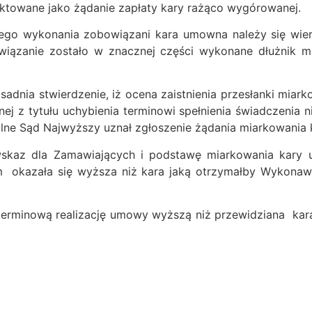
ktowane jako żądanie zapłaty kary rażąco wygórowanej.
ytego wykonania zobowiązani kara umowna należy się wie
owiązanie zostało w znacznej części wykonane dłużnik 
dnia stwierdzenie, iż ocena zaistnienia przesłanki miar
j z tytułu uchybienia terminowi spełnienia świadczenia n
e Sąd Najwyższy uznał zgłoszenie żądania miarkowania k
skaz dla Zamawiających i podstawę miarkowania kary 
okazała się wyższa niż kara jaką otrzymałby Wykonawc
terminową realizację umowy wyższą niż przewidziana kar