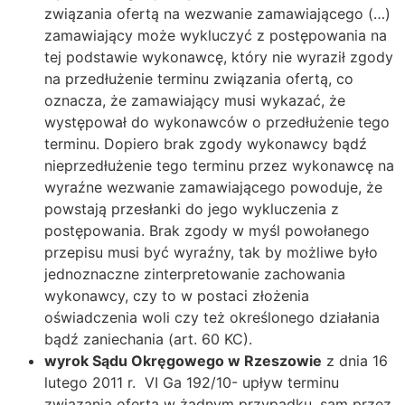
związania ofertą na wezwanie zamawiającego (…)
zamawiający może wykluczyć z postępowania na
tej podstawie wykonawcę, który nie wyraził zgody
na przedłużenie terminu związania ofertą, co
oznacza, że zamawiający musi wykazać, że
występował do wykonawców o przedłużenie tego
terminu. Dopiero brak zgody wykonawcy bądź
nieprzedłużenie tego terminu przez wykonawcę na
wyraźne wezwanie zamawiającego powoduje, że
powstają przesłanki do jego wykluczenia z
postępowania. Brak zgody w myśl powołanego
przepisu musi być wyraźny, tak by możliwe było
jednoznaczne zinterpretowanie zachowania
wykonawcy, czy to w postaci złożenia
oświadczenia woli czy też określonego działania
bądź zaniechania (art. 60 KC).
wyrok Sądu Okręgowego w Rzeszowie
z dnia 16
lutego 2011 r. VI Ga 192/10- upływ terminu
związania ofertą w żadnym przypadku, sam przez