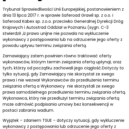
Trybunał Sprawiedliwości Unii Europejskiej, postanowieniem z
dnia 13 lipca 2017 r. w sprawie Saferoad Grawil sp. z o.o. i
Saferoad Kabex sp. z.o.o. przeciwko Generalnej Dyrekcji Dróg
Krajowych i Autostrad Oddział w Poznaniu (sygn. C-3
stwierdził ,iż prawo unijne nie pozwala na wykluczenie
wykonawcy z postępowania lub na odrzucenie jego oferty z
powodu upływu terminu związania ofertą.
Zamawiający zatem powinien równo traktować oferty
wykonawców, którym termin związania ofertą upłynął, oraz
tych, którzy od początku zachowali jego ciągłość.Dotyczy to
tylko sytuacji, gdy Zamawiający nie skorzystał ze swego
prawa i nie wezwał Wykonawców do przedłużenia terminu
związania ofertą a Wykonawcy nie skorzystali ze swego
prawa samodzielnego przedłużenia terminu związania ofertą.
Wykonawca, który nie przedłużył terminu związania ofertą
może odmówić podpisania umowy bez konsekwencji w
postaci zabrania wadium.
Wyjątek – zdaniem TSUE – dotyczy sytuacji, gdy wykluczenie
wykonawcy z postępowania lub odrzucenie jego oferty z