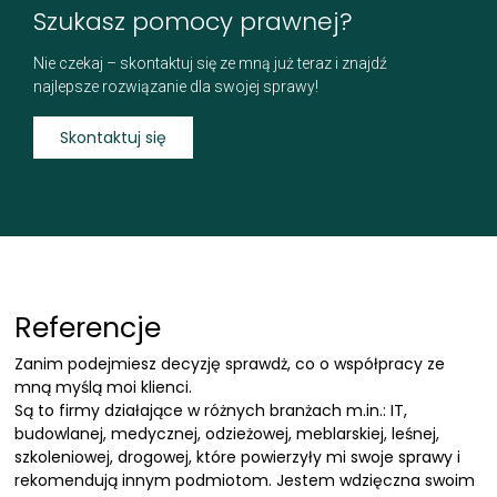
Szukasz pomocy prawnej?
Nie czekaj – skontaktuj się ze mną już teraz i znajdź
najlepsze rozwiązanie dla swojej sprawy!
Skontaktuj się
Referencje
Zanim podejmiesz decyzję sprawdż, co o współpracy ze
mną myślą moi klienci.
Są to firmy działające w różnych branżach m.in.: IT,
budowlanej, medycznej, odzieżowej, meblarskiej, leśnej,
szkoleniowej, drogowej, które powierzyły mi swoje sprawy i
rekomendują innym podmiotom. Jestem wdzięczna swoim