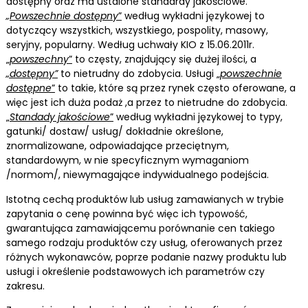
dostępny oraz ma ustalone standardy jakościowe.
„
Powszechnie dostępny
”
według wykładni językowej to
dotyczący wszystkich, wszystkiego, pospolity, masowy,
seryjny, popularny. Według uchwały KIO z 15.06.2011r.
„
powszechny
”
to częsty, znajdujący się dużej ilości, a
„dostępny”
to nietrudny do zdobycia. Usługi „
powszechnie
dostępne
”
to takie, które są przez rynek często oferowane, a
więc jest ich duża podaż ,a przez to nietrudne do zdobycia.
„
Standady jakościowe
”
według wykładni językowej to typy,
gatunki/ dostaw/ usług/ dokładnie określone,
znormalizowane, odpowiadające przeciętnym,
standardowym, w nie specyficznym wymaganiom
/normom/, niewymagające indywidualnego podejścia.
Istotną cechą produktów lub usług zamawianych w trybie
zapytania o cenę powinna być więc ich typowość,
gwarantująca zamawiającemu porównanie cen takiego
samego rodzaju produktów czy usług, oferowanych przez
różnych wykonawców, poprze podanie nazwy produktu lub
usługi i określenie podstawowych ich parametrów czy
zakresu.