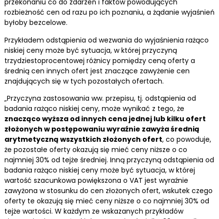
przekonaniu co do zdarzeń i faktów powodujących
rozbieżność cen od razu po ich poznaniu, a żądanie wyjaśnień
byłoby bezcelowe.
Przykładem odstąpienia od wezwania do wyjaśnienia rażąco
niskiej ceny może być sytuacja, w której przyczyną
trzydziestoprocentowej różnicy pomiędzy ceną oferty a
średnią cen innych ofert jest znaczące zawyżenie cen
znajdujących się w tych pozostałych ofertach.
„Przyczyna zastosowania ww. przepisu, tj. odstąpienia od
badania rażąco niskiej ceny, może wynikać z tego, że
znacząco wyższa od innych cena jednej lub kilku ofert
złożonych w postępowaniu wyraźnie zawyża średnią
arytmetyczną wszystkich złożonych ofert
, co powoduje,
że pozostałe oferty okazują się mieć ceny niższe o co
najmniej 30% od tejże średniej. Inną przyczyną odstąpienia od
badania rażąco niskiej ceny może być sytuacja, w której
wartość szacunkowa powiększona o VAT jest wyraźnie
zawyżona w stosunku do cen złożonych ofert, wskutek czego
oferty te okazują się mieć ceny niższe o co najmniej 30% od
tejże wartości. W każdym ze wskazanych przykładów