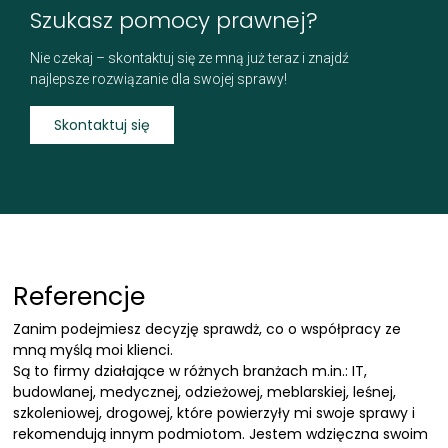
Szukasz pomocy prawnej?
Nie czekaj – skontaktuj się ze mną już teraz i znajdź
najlepsze rozwiązanie dla swojej sprawy!
Skontaktuj się
Referencje
Zanim podejmiesz decyzję sprawdż, co o współpracy ze
mną myślą moi klienci.
Są to firmy działające w różnych branżach m.in.: IT,
budowlanej, medycznej, odzieżowej, meblarskiej, leśnej,
szkoleniowej, drogowej, które powierzyły mi swoje sprawy i
rekomendują innym podmiotom. Jestem wdzięczna swoim