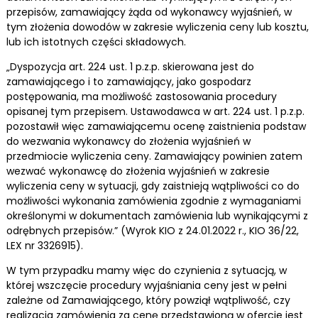
przepisów, zamawiający żąda od wykonawcy wyjaśnień, w
tym złożenia dowodów w zakresie wyliczenia ceny lub kosztu,
lub ich istotnych części składowych.
„Dyspozycja art. 224 ust. 1 p.z.p. skierowana jest do
zamawiającego i to zamawiający, jako gospodarz
postępowania, ma możliwość zastosowania procedury
opisanej tym przepisem. Ustawodawca w art. 224 ust. 1 p.z.p.
pozostawił więc zamawiającemu ocenę zaistnienia podstaw
do wezwania wykonawcy do złożenia wyjaśnień w
przedmiocie wyliczenia ceny. Zamawiający powinien zatem
wezwać wykonawcę do złożenia wyjaśnień w zakresie
wyliczenia ceny w sytuacji, gdy zaistnieją wątpliwości co do
możliwości wykonania zamówienia zgodnie z wymaganiami
określonymi w dokumentach zamówienia lub wynikającymi z
odrębnych przepisów.” (Wyrok KIO z 24.01.2022 r., KIO 36/22,
LEX nr 3326915).
W tym przypadku mamy więc do czynienia z sytuacją, w
której wszczęcie procedury wyjaśniania ceny jest w pełni
zależne od Zamawiającego, który powziął wątpliwość, czy
realizacja zamówienia za cenę przedstawioną w ofercie jest