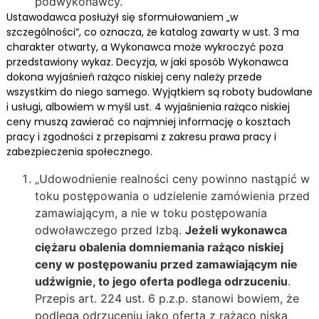
podwykonawcy.
Ustawodawca posłużył się sformułowaniem „w
szczególności”, co oznacza, że katalog zawarty w ust. 3 ma
charakter otwarty, a Wykonawca może wykroczyć poza
przedstawiony wykaz. Decyzja, w jaki sposób Wykonawca
dokona wyjaśnień rażąco niskiej ceny należy przede
wszystkim do niego samego. Wyjątkiem są roboty budowlane
i usługi, albowiem w myśl ust. 4 wyjaśnienia rażąco niskiej
ceny muszą zawierać co najmniej informację o kosztach
pracy i zgodności z przepisami z zakresu prawa pracy i
zabezpieczenia społecznego.
„Udowodnienie realności ceny powinno nastąpić w
toku postępowania o udzielenie zamówienia przed
zamawiającym, a nie w toku postępowania
odwoławczego przed Izbą.
Jeżeli wykonawca
ciężaru obalenia domniemania rażąco niskiej
ceny w postępowaniu przed zamawiającym nie
udźwignie, to jego oferta podlega odrzuceniu
.
Przepis art. 224 ust. 6 p.z.p. stanowi bowiem, że
podlega odrzuceniu jako oferta z rażąco niską