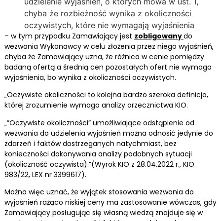
udzielenie wyjaśnień, o których mowa w ust. 1,
chyba że rozbieżność wynika z okoliczności
oczywistych, które nie wymagają wyjaśnienia
– w tym przypadku Zamawiający jest
zobligowany
do
wezwania Wykonawcy w celu złożenia przez niego wyjaśnień,
chyba że Zamawiający uzna, że różnica w cenie pomiędzy
badaną ofertą a średnią cen pozostałych ofert nie wymaga
wyjaśnienia, bo wynika z okoliczności oczywistych.
„Oczywiste okoliczności to kolejna bardzo szeroka definicja,
której zrozumienie wymaga analizy orzecznictwa KIO.
„”Oczywiste okoliczności” umożliwiające odstąpienie od
wezwania do udzielenia wyjaśnień można odnosić jedynie do
zdarzeń i faktów dostrzeganych natychmiast, bez
konieczności dokonywania analizy podobnych sytuacji
(okoliczność oczywista).”(Wyrok KIO z 28.04.2022 r., KIO
983/22, LEX nr 3399617).
Można więc uznać, że wyjątek stosowania wezwania do
wyjaśnień rażąco niskiej ceny ma zastosowanie wówczas, gdy
Zamawiający posługując się własną wiedzą znajduje się w