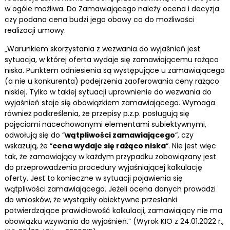
w ogóle możliwa. Do Zamawiającego należy ocena i decyzja
czy podana cena budzi jego obawy co do możliwości
realizacji umowy.
„Warunkiem skorzystania z wezwania do wyjaśnień jest
sytuacja, w której oferta wydaje się zamawiającemu rażąco
niska. Punktem odniesienia są występujące u zamawiającego
(a nie u konkurenta) podejrzenia zaoferowania ceny rażąco
niskiej. Tylko w takiej sytuacji uprawnienie do wezwania do
wyjaśnień staje się obowiązkiem zamawiającego. Wymaga
również podkreślenia, że przepisy p.z.p. posługują się
pojęciami nacechowanymi elementami subiektywnymi,
odwołują się do “
wątpliwości zamawiającego
“, czy
wskazują, że “
cena wydaje się rażąco niska
“. Nie jest więc
tak, że zamawiający w każdym przypadku zobowiązany jest
do przeprowadzenia procedury wyjaśniającej kalkulację
oferty. Jest to konieczne w sytuacji pojawienia się
wątpliwości zamawiającego. Jeżeli ocena danych prowadzi
do wniosków, że wystąpiły obiektywne przesłanki
potwierdzające prawidłowość kalkulacji, zamawiający nie ma
obowiązku wzywania do wyjaśnień.” (Wyrok KIO z 24.01.2022 r.,