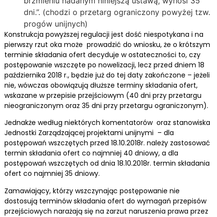
brzmieniu nadanym niniejszą ustawą, wynosi 35
dni.”. (chodzi o przetarg ograniczony powyżej tzw.
progów unijnych)
Konstrukcja powyższej regulacji jest dość niespotykana i na
pierwszy rzut oka może prowadzić do wniosku, że o krótszym
terminie składania ofert decyduje w ostateczności to, czy
postępowanie wszczęte po nowelizacji, lecz przed dniem 18
października 2018 r., będzie już do tej daty zakończone – jeżeli
nie, wówczas obowiązują dłuższe terminy składania ofert,
wskazane w przepisie przejściowym (40 dni przy przetargu
nieograniczonym oraz 35 dni przy przetargu ograniczonym).
Jednakże według niektórych komentatorów oraz stanowiska
Jednostki Zarządzającej projektami unijnymi – dla
postępowań wszczętych przed 18.10.2018r. należy zastosować
termin składania ofert co najmniej 40 dniowy, a dla
postępowań wszczętych od dnia 18.10.2018r. termin składania
ofert co najmniej 35 dniowy.
Zamawiający, którzy wszczynając postępowanie nie
dostosują terminów składania ofert do wymagań przepisów
przejściowych narażają się na zarzut naruszenia prawa przez