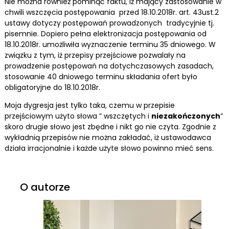
Nie można również pominąć faktu, iż mający zastosowanie w
chwili wszczęcia postępowania przed 18.10.2018r. art. 43ust.2
ustawy dotyczy postępowań prowadzonych tradycyjnie tj.
pisemnie. Dopiero pełna elektronizacja postępowania od
18.10.2018r. umożliwiła wyznaczenie terminu 35 dniowego. W
związku z tym, iż przepisy przejściowe pozwalały na
prowadzenie postępowań na dotychczasowych zasadach,
stosowanie 40 dniowego terminu składania ofert było
obligatoryjne do 18.10.2018r.
Moja dygresja jest tylko taka, czemu w przepisie
przejściowym użyto słowa ” wszczętych i
niezakończonych
”
skoro drugie słowo jest zbędne i nikt go nie czyta. Zgodnie z
wykładnią przepisów nie można zakładać, iż ustawodawca
działa irracjonalnie i każde użyte słowo powinno mieć sens.
O autorze