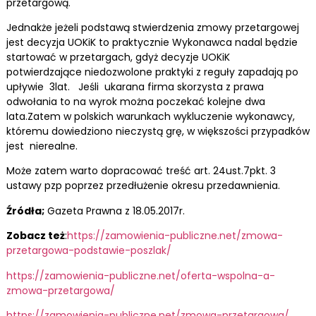
przetargową.
Jednakże jeżeli podstawą stwierdzenia zmowy przetargowej
jest decyzja UOKiK to praktycznie Wykonawca nadal będzie
startować w przetargach, gdyż decyzje UOKiK
potwierdzające niedozwolone praktyki z reguły zapadają po
upływie 3lat. Jeśli ukarana firma skorzysta z prawa
odwołania to na wyrok można poczekać kolejne dwa
lata.Zatem w polskich warunkach wykluczenie wykonawcy,
któremu dowiedziono nieczystą grę, w większości przypadków
jest nierealne.
Może zatem warto dopracować treść art. 24ust.7pkt. 3
ustawy pzp poprzez przedłużenie okresu przedawnienia.
Źródła;
Gazeta Prawna z 18.05.2017r.
Zobacz też
:
https://zamowienia-publiczne.net/zmowa-
przetargowa-podstawie-poszlak/
https://zamowienia-publiczne.net/oferta-wspolna-a-
zmowa-przetargowa/
https://zamowienia-publiczne.net/zmowa-przetargowa/