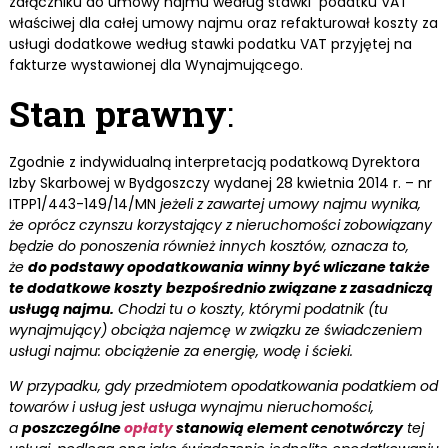
załączniku do umowy najmu według stawki podatku VAT
właściwej dla całej umowy najmu oraz refakturował koszty za
usługi dodatkowe według stawki podatku VAT przyjętej na
fakturze wystawionej dla Wynajmującego.
Stan prawny
:
Zgodnie z indywidualną interpretacją podatkową Dyrektora
Izby Skarbowej w Bydgoszczy wydanej 28 kwietnia 2014 r. – nr
ITPP1/443-149/14/MN
jeżeli z zawartej umowy najmu wynika,
że oprócz czynszu korzystający z nieruchomości zobowiązany
będzie do ponoszenia również innych kosztów, oznacza to,
że
do podstawy opodatkowania winny być wliczane także
te dodatkowe koszty
bezpośrednio związane z zasadniczą
usługą najmu.
Chodzi tu o koszty, którymi podatnik (tu
wynajmujący) obciąża najemcę w związku ze świadczeniem
usługi najmu: obciążenie za energię, wodę i ścieki.
W przypadku, gdy przedmiotem opodatkowania podatkiem od
towarów i usług jest usługa wynajmu nieruchomości,
a
poszczególne
opłaty
stanowią element cenotwórczy
tej