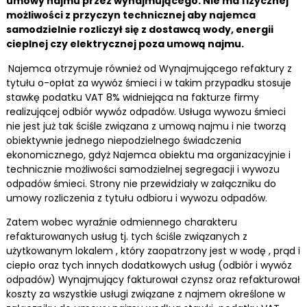
umowy najmu przez wynajmującego. Nie ma fizycznej
możliwości z przyczyn technicznej aby najemca
samodzielnie rozliczył się z dostawcą wody, energii
cieplnej czy elektrycznej poza umową najmu.
Najemca otrzymuje również od Wynajmującego refaktury z
tytułu o-opłat za wywóz śmieci i w takim przypadku stosuje
stawkę podatku VAT 8% widniejąca na fakturze firmy
realizującej odbiór wywóz odpadów. Usługa wywozu śmieci
nie jest już tak ściśle związana z umową najmu i nie tworzą
obiektywnie jednego niepodzielnego świadczenia
ekonomicznego, gdyż Najemca obiektu ma organizacyjnie i
technicznie możliwości samodzielnej segregacji i wywozu
odpadów śmieci. Strony nie przewidziały w załączniku do
umowy rozliczenia z tytułu odbioru i wywozu odpadów.
Zatem wobec wyraźnie odmiennego charakteru
refakturowanych usług tj. tych ściśle związanych z
użytkowanym lokalem , który zaopatrzony jest w wodę , prąd i
ciepło oraz tych innych dodatkowych usług (odbiór i wywóz
odpadów) Wynajmujący fakturował czynsz oraz refakturował
koszty za wszystkie usługi związane z najmem określone w