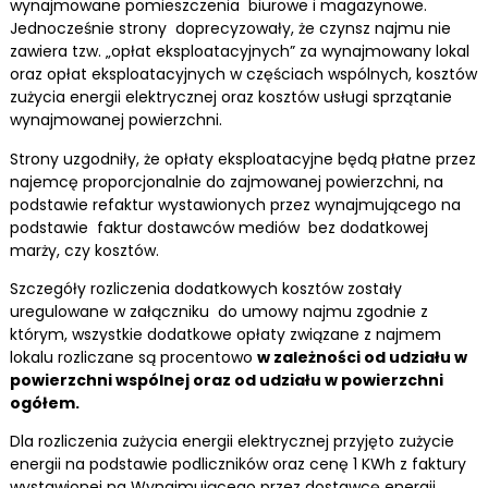
wynajmowane pomieszczenia biurowe i magazynowe.
Jednocześnie strony doprecyzowały, że czynsz najmu nie
zawiera tzw. „opłat eksploatacyjnych” za wynajmowany lokal
oraz opłat eksploatacyjnych w częściach wspólnych, kosztów
zużycia energii elektrycznej oraz kosztów usługi sprzątanie
wynajmowanej powierzchni.
Strony uzgodniły, że opłaty eksploatacyjne będą płatne przez
najemcę proporcjonalnie do zajmowanej powierzchni, na
podstawie refaktur wystawionych przez wynajmującego na
podstawie faktur dostawców mediów bez dodatkowej
marży, czy kosztów.
Szczegóły rozliczenia dodatkowych kosztów zostały
uregulowane w załączniku do umowy najmu zgodnie z
którym, wszystkie dodatkowe opłaty związane z najmem
lokalu rozliczane są procentowo
w zależności od udziału w
powierzchni wspólnej oraz od udziału w powierzchni
ogółem.
Dla rozliczenia zużycia energii elektrycznej przyjęto zużycie
energii na podstawie podliczników oraz cenę 1 KWh z faktury
wystawionej na Wynajmującego przez dostawcę energii