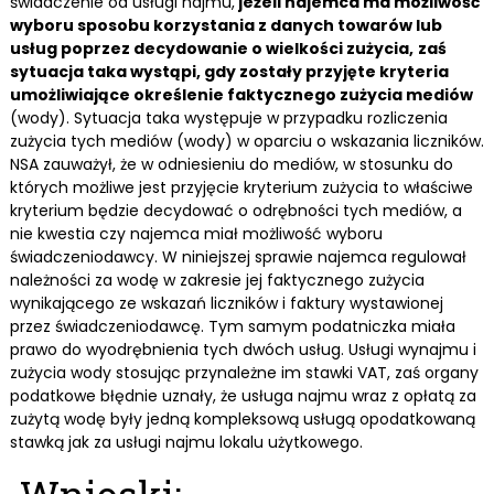
świadczenie od usługi najmu,
jeżeli najemca ma możliwość
wyboru sposobu korzystania z danych towarów lub
usług poprzez decydowanie o wielkości zużycia,
zaś
sytuacja taka wystąpi, gdy zostały przyjęte kryteria
umożliwiające określenie faktycznego zużycia mediów
(wody). Sytuacja taka występuje w przypadku rozliczenia
zużycia tych mediów (wody) w oparciu o wskazania liczników.
NSA zauważył, że w odniesieniu do mediów, w stosunku do
których możliwe jest przyjęcie kryterium zużycia to właściwe
kryterium będzie decydować o odrębności tych mediów, a
nie kwestia czy najemca miał możliwość wyboru
świadczeniodawcy. W niniejszej sprawie najemca regulował
należności za wodę w zakresie jej faktycznego zużycia
wynikającego ze wskazań liczników i faktury wystawionej
przez świadczeniodawcę. Tym samym podatniczka miała
prawo do wyodrębnienia tych dwóch usług. Usługi wynajmu i
zużycia wody stosując przynależne im stawki VAT, zaś organy
podatkowe błędnie uznały, że usługa najmu wraz z opłatą za
zużytą wodę były jedną kompleksową usługą opodatkowaną
stawką jak za usługi najmu lokalu użytkowego.