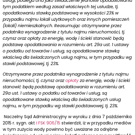
usługi, podlega ona jako świadczenie jednolite opodatkowaniu
tym podatkiem według zasad właściwych tej usłudze, tj.
opodatkowaniu stawką podstawową w wysokości 23% w
przypadku najmu lokali użytkowych oraz innych pomieszczeń
(lokali) niemieszkalnych. Reasumując otrzymywane przez
podatnika wynagrodzenie z tytułu najmu nieruchomości, tj.
czynsz oraz opłaty za energię, wodę i ścieki stanowić będą
podstawę opodatkowania w rozumieniu art. 29a ust. 1 ustawy
o podatku od towarów i usług, są opodatkowane stawką
właściwą dla świadczonych usług najmu, w tym przypadku wg
stawki podstawowej, tj. 23%.
Otrzymywane przez podatnika wynagrodzenie z tytułu najmu
nieruchomości, tj. czynsz oraz
opłaty
za energię, wodę i ścieki
stanowić będą podstawę opodatkowania w rozumieniu art.
29a ust. 1 ustawy o podatku od towarów i usług, są
opodatkowane stawką właściwą dla świadczonych usług
najmu, w tym przypadku wg stawki podstawowej, tj. 23%.
Naczelny Sąd Administracyjny w wyroku z dnia 7 października
2015 r. sygn. akt
I FSK 906/15
stwierdził, iż w przypadku mediów
w tym zużycia wody powinno być uważane za odrębne