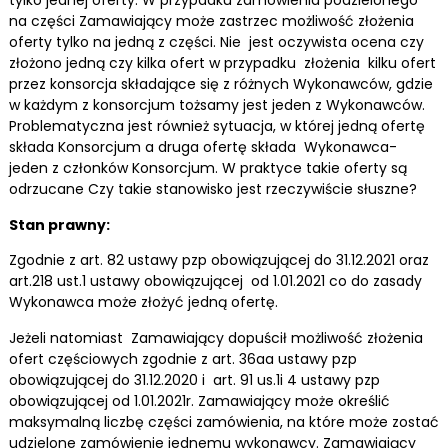
tylko jednej oferty. W przypadku zamówienia podzielonego
na części Zamawiający może zastrzec możliwość złożenia
oferty tylko na jedną z części. Nie jest oczywista ocena czy
złożono jedną czy kilka ofert w przypadku złożenia kilku ofert
przez konsorcja składające się z różnych Wykonawców, gdzie
w każdym z konsorcjum tożsamy jest jeden z Wykonawców.
Problematyczna jest również sytuacja, w której jedną ofertę
składa Konsorcjum a druga ofertę składa Wykonawca-
jeden z członków Konsorcjum. W praktyce takie oferty są
odrzucane Czy takie stanowisko jest rzeczywiście słuszne?
Stan prawny:
Zgodnie z art. 82 ustawy pzp obowiązującej do 31.12.2021 oraz
art.218 ust.1 ustawy obowiązującej od 1.01.2021 co do zasady
Wykonawca może złożyć jedną ofertę.
Jeżeli natomiast Zamawiający dopuścił możliwość złożenia
ofert częściowych zgodnie z art. 36aa ustawy pzp
obowiązującej do 31.12.2020 i art. 91 us.1i 4 ustawy pzp
obowiązującej od 1.01.2021r. Zamawiający może określić
maksymalną liczbę części zamówienia, na które może zostać
udzielone zamówienie jednemu wykonawcy. Zamawiający