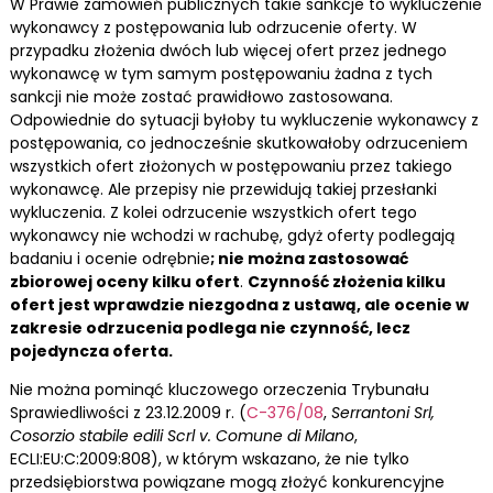
W Prawie zamówień publicznych takie sankcje to wykluczenie
wykonawcy z postępowania lub odrzucenie oferty. W
przypadku złożenia dwóch lub więcej ofert przez jednego
wykonawcę w tym samym postępowaniu żadna z tych
sankcji nie może zostać prawidłowo zastosowana.
Odpowiednie do sytuacji byłoby tu wykluczenie wykonawcy z
postępowania, co jednocześnie skutkowałoby odrzuceniem
wszystkich ofert złożonych w postępowaniu przez takiego
wykonawcę. Ale przepisy nie przewidują takiej przesłanki
wykluczenia. Z kolei odrzucenie wszystkich ofert tego
wykonawcy nie wchodzi w rachubę, gdyż oferty podlegają
badaniu i ocenie odrębnie
; nie można zastosować
zbiorowej oceny kilku ofert
.
Czynność złożenia kilku
ofert jest wprawdzie niezgodna z ustawą, ale ocenie w
zakresie odrzucenia podlega nie czynność, lecz
pojedyncza oferta.
Nie można pominąć kluczowego orzeczenia Trybunału
Sprawiedliwości z 23.12.2009 r. (
C-376/08
,
Serrantoni Srl,
Cosorzio stabile edili Scrl v. Comune di Milano
,
ECLI:EU:C:2009:808), w którym wskazano, że nie tylko
przedsiębiorstwa powiązane mogą złożyć konkurencyjne