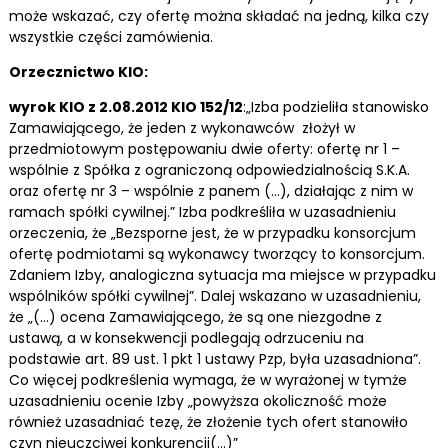
może wskazać, czy ofertę można składać na jedną, kilka czy
wszystkie części zamówienia.
Orzecznictwo KIO:
wyrok KIO z 2.08.2012 KIO 152/12
:„Izba podzieliła stanowisko
Zamawiającego, że jeden z wykonawców złożył w
przedmiotowym postępowaniu dwie oferty: ofertę nr 1 –
wspólnie z Spółka z ograniczoną odpowiedzialnością S.K.A.
oraz ofertę nr 3 – wspólnie z panem (…), działając z nim w
ramach spółki cywilnej.” Izba podkreśliła w uzasadnieniu
orzeczenia, że „Bezsporne jest, że w przypadku konsorcjum
ofertę podmiotami są wykonawcy tworzący to konsorcjum.
Zdaniem Izby, analogiczna sytuacja ma miejsce w przypadku
wspólników spółki cywilnej”. Dalej wskazano w uzasadnieniu,
że „(…) ocena Zamawiającego, że są one niezgodne z
ustawą, a w konsekwencji podlegają odrzuceniu na
podstawie art. 89 ust. 1 pkt 1 ustawy Pzp, była uzasadniona”.
Co więcej podkreślenia wymaga, że w wyrażonej w tymże
uzasadnieniu ocenie Izby „powyższa okoliczność może
również uzasadniać tezę, że złożenie tych ofert stanowiło
czyn nieuczciwej konkurencji(…)”