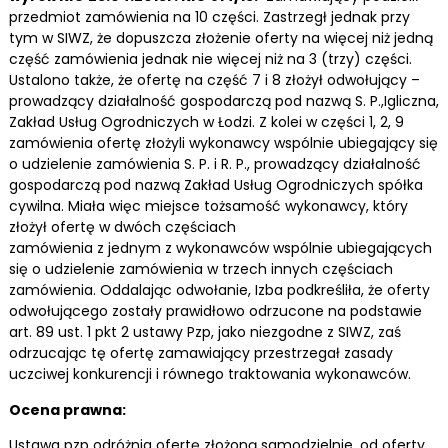
przedmiot zamówienia na 10 części. Zastrzegł jednak przy
tym w SIWZ, że dopuszcza złożenie oferty na więcej niż jedną
część zamówienia jednak nie więcej niż na 3 (trzy) części.
Ustalono także, że ofertę na część 7 i 8 złożył odwołujący –
prowadzący działalność gospodarczą pod nazwą S. P.,Igliczna,
Zakład Usług Ogrodniczych w Łodzi. Z kolei w części 1, 2, 9
zamówienia ofertę złożyli wykonawcy wspólnie ubiegający się
o udzielenie zamówienia S. P. i R. P., prowadzący działalność
gospodarczą pod nazwą Zakład Usług Ogrodniczych spółka
cywilna. Miała więc miejsce tożsamość wykonawcy, który
złożył ofertę w dwóch częściach
zamówienia z jednym z wykonawców wspólnie ubiegających
się o udzielenie zamówienia w trzech innych częściach
zamówienia. Oddalając odwołanie, Izba podkreśliła, że oferty
odwołującego zostały prawidłowo odrzucone na podstawie
art. 89 ust. 1 pkt 2 ustawy Pzp, jako niezgodne z SIWZ, zaś
odrzucając tę ofertę zamawiający przestrzegał zasady
uczciwej konkurencji i równego traktowania wykonawców.
Ocena prawna:
Ustawa pzp odróżnia ofertę złożoną samodzielnie, od oferty