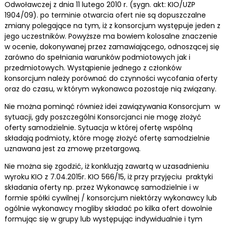
Odwoławczej z dnia 11 lutego 2010 r. (sygn. akt: KIO/UZP
1904/09). po terminie otwarcia ofert nie są dopuszczalne
zmiany polegające na tym, iż z konsorcjum występuje jeden z
jego uczestników. Powyższe ma bowiem kolosalne znaczenie
w ocenie, dokonywanej przez zamawiającego, odnoszącej się
zarówno do spełniania warunków podmiotowych jak i
przedmiotowych. Wystąpienie jednego z członków
konsorcjum należy porównać do czynności wycofania oferty
oraz do czasu, w którym wykonawca pozostaje nią związany.
Nie można pominąć również idei zawiązywania Konsorcjum w
sytuacji, gdy poszczególni Konsorcjanci nie mogę złożyć
oferty samodzielnie. Sytuacja w której ofertę wspólną
składają podmioty, które mogę złożyć ofertę samodzielnie
uznawana jest za zmowę przetargową.
Nie można się zgodzić, iż konkluzją zawartą w uzasadnieniu
wyroku KIO z 7.04.2015r. KIO 566/15, iż przy przyjęciu praktyki
składania oferty np. przez Wykonawcę samodzielnie i w
formie spółki cywilnej / konsorcjum niektórzy wykonawcy lub
ogólnie wykonawcy mogliby składać po kilka ofert dowolnie
formując się w grupy lub występując indywidualnie i tym