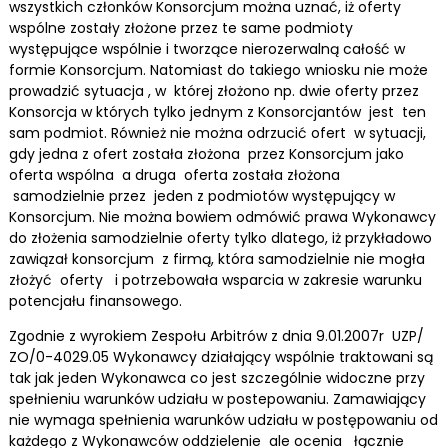
wszystkich członków Konsorcjum można uznać, iż oferty
wspólne zostały złożone przez te same podmioty
występujące wspólnie i tworzące nierozerwalną całość w
formie Konsorcjum. Natomiast do takiego wniosku nie może
prowadzić sytuacja , w której złożono np. dwie oferty przez
Konsorcja w których tylko jednym z Konsorcjantów jest ten
sam podmiot. Również nie można odrzucić ofert w sytuacji,
gdy jedna z ofert została złożona przez Konsorcjum jako
oferta wspólna a druga oferta została złożona
samodzielnie przez jeden z podmiotów występujący w
Konsorcjum. Nie można bowiem odmówić prawa Wykonawcy
do złożenia samodzielnie oferty tylko dlatego, iż przykładowo
zawiązał konsorcjum z firmą, która samodzielnie nie mogła
złożyć oferty i potrzebowała wsparcia w zakresie warunku
potencjału finansowego.
Zgodnie z wyrokiem Zespołu Arbitrów z dnia 9.01.2007r UZP/
ZO/0-4029.05 Wykonawcy działający wspólnie traktowani są
tak jak jeden Wykonawca co jest szczególnie widoczne przy
spełnieniu warunków udziału w postepowaniu. Zamawiający
nie wymaga spełnienia warunków udziału w postępowaniu od
każdego z Wykonawców oddzielenie ale ocenia łącznie