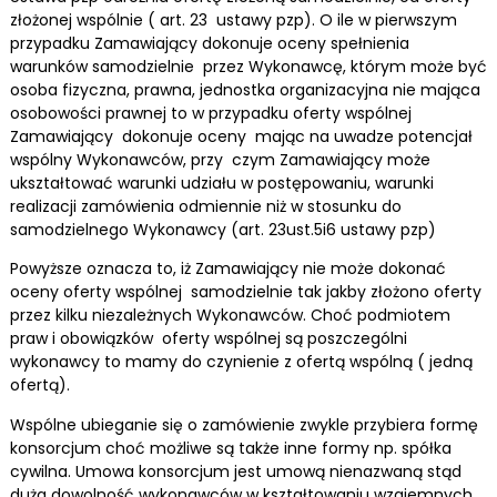
złożonej wspólnie ( art. 23 ustawy pzp). O ile w pierwszym
przypadku Zamawiający dokonuje oceny spełnienia
warunków samodzielnie przez Wykonawcę, którym może być
osoba fizyczna, prawna, jednostka organizacyjna nie mająca
osobowości prawnej to w przypadku oferty wspólnej
Zamawiający dokonuje oceny mając na uwadze potencjał
wspólny Wykonawców, przy czym Zamawiający może
ukształtować warunki udziału w postępowaniu, warunki
realizacji zamówienia odmiennie niż w stosunku do
samodzielnego Wykonawcy (art. 23ust.5i6 ustawy pzp)
Powyższe oznacza to, iż Zamawiający nie może dokonać
oceny oferty wspólnej samodzielnie tak jakby złożono oferty
przez kilku niezależnych Wykonawców. Choć podmiotem
praw i obowiązków oferty wspólnej są poszczególni
wykonawcy to mamy do czynienie z ofertą wspólną ( jedną
ofertą).
Wspólne ubieganie się o zamówienie zwykle przybiera formę
konsorcjum choć możliwe są także inne formy np. spółka
cywilna. Umowa konsorcjum jest umową nienazwaną stąd
duża dowolność wykonawców w kształtowaniu wzajemnych