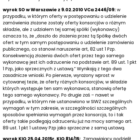
wyrok SO w Warszawie z 9.02.2010 VCa 2446/09:
w
przypadku, w którym oferty w postępowaniu o udzielenie
zamówienia złożone zostały oferty konsorcjów o różnym
składzie, ale z udziałem tej samej spółki (wykonawcy)
oznacza to, że „doszło do złożenia przez tą Spółkę dwóch
ofert w tym samym postępowaniu o udzielenie zamówienia
publicznego, co stanowi naruszenie art, 82 ust 1 Pzp.
Konsekwencją złożenia dwóch ofert przez tego samego
wykonawcę jest ich odrzucenie na podstawie art. 89 ust. 1 pkt
1 Pzp, jako sprzecznych z ustawą.” Wynikają z tego dwa
zasadnicze wnioski. Po pierwsze, wyrażony wprost w
cytowanej tezie, że oferty różnych konsorcjów, w składzie
których występuje ten sam wykonawca, stanowią ofertę
tego samego wykonawcy. Po drugie zaś – nawet w
przypadku, w którym nie ustanowiono w SIWZ szczególnych
wymagań w tym zakresie, w szczególności szczególnych
sposobów spełniania wymagań przez konsorcja, to i tak
oferty takie podlegają odrzuceniu już na mocy samego art.
89 ust. 1 pkt 1 ustawy Pzp jako sprzeczne z samą ustawą.
wyrok KIO 25.04.2015r. KIO 814/15:
Zamawiający podzielił