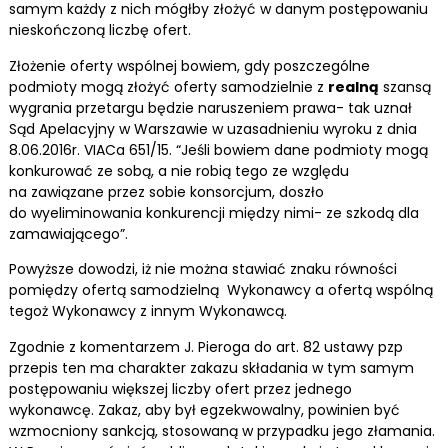
samym każdy z nich mógłby złożyć w danym postępowaniu
nieskończoną liczbę ofert.
Złożenie oferty wspólnej bowiem, gdy poszczególne
podmioty mogą złożyć oferty samodzielnie z
realną
szansą
wygrania przetargu będzie naruszeniem prawa- tak uznał
Sąd Apelacyjny w Warszawie w uzasadnieniu wyroku z dnia
8.06.2016r. VIACa 651/15. “Jeśli bowiem dane podmioty mogą
konkurować ze sobą, a nie robią tego ze względu
na zawiązane przez sobie konsorcjum, doszło
do wyeliminowania konkurencji między nimi- ze szkodą dla
zamawiającego”.
Powyższe dowodzi, iż nie można stawiać znaku równości
pomiędzy ofertą samodzielną Wykonawcy a ofertą wspólną
tegoż Wykonawcy z innym Wykonawcą.
Zgodnie z komentarzem J. Pieroga do art. 82 ustawy pzp
przepis ten ma charakter zakazu składania w tym samym
postępowaniu większej liczby ofert przez jednego
wykonawcę. Zakaz, aby był egzekwowalny, powinien być
wzmocniony sankcją, stosowaną w przypadku jego złamania.