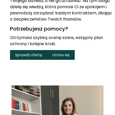
Twojego biznesu, a nie go utrudniać. Na tym blogu
dzielę się wiedzą, która pomoże Ci ze spokojem i
pewnością zarządzać każdym kontraktem, dbając
o bezpieczeństwo Twoich finansów.
Potrzebujesz pomocy?
Otrzymasz szybką ocenę szans, wstępny plan
ochrony i kolejne kroki.
Sprawdź ofertę
Umów się