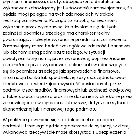
płynność finansowa, obroty, ubezpieczenie działalności,
wykonawca zobowiązany jest udowodnić zamawiającemu, że
będzie mógł polegać na tych zdolnościach w trakcie
realizacji zamówienia. Pociąga to za sobą konieczność
wykazania przez wykonawcę, że odwołanie się do tych
zdolności podmiotu trzeciego ma charakter realny,
gwarantujący należyte wykonanie przedmiotu zamówienia.
Zamawiający może badać szczegółowo zdolność finansową
lub ekonomiczną podmiotu trzeciego, w sytuacji
powoływania się na nią przez wykonawcę, poprzez żądanie
przedłożenia przez wykonawcę dokumentów odnoszących
się do podmiotu trzeciego jak: sprawozdanie finansowe,
informacja banku lub spółdzielczej kasy oszczędnościowo-
kredytowej potwierdzająca wysokość posiadanych przez
podmiot trzeci środków finansowych lub zdolność kredytową,
a także opłacona polisa oraz inne dokumenty określone przez
zamawiającego w ogłoszeniu lub w siwz, dotyczące sytuacji
ekonomicznej lub finansowej tego podmiotu.
W praktyce powołanie się na zdolności ekonomiczne
podmiotu trzeciego będzie ograniczone do sytuacji, w której
wykonawca rzeczywiście może skorzystać z ubezpieczenia