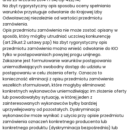
Na zbyt rygorystyczny opis sposobu oceny spełniania
warunków przysługuje odwołanie do Krajowej Izby
Odwoławczej niezależnie od wartości przedmiotu
zamówienia.
Opis przedmiotu zamówienia nie może zostać opisany w
sposób, który mógłby utrudniać uczciwą konkurencję
(art.29ust.2 ustawy pzp) Na zbyt rygorystyczny opis
przedmiotu zamówienia można wnieść odwołanie do KIO
tylko w postępowaniach powyżej progu unijnego.
Zakazane jest formułowanie warunków postępowania
uniemożliwiających swobodny dostęp do udziału w
postępowaniu w celu złożenia oferty. Oznacza to
konieczność eliminacji z opisu przedmiotu zamówienia
wszelkich sformułowań, które mogłyby eliminować
konkretnych wykonawców uniemożliwiając im złożenie oferty
lub powodowałyby sytuację, w której jeden z
zainteresowanych wykonawców byłby bardziej
uprzywilejowany od pozostałych. Dyskryminacja
wykonawców może wynikać z użycia przy opisie przedmiotu
zamówienia oznaczeń konkretnego producenta lub
konkretnego produktu (dyskryminacja bezpośrednia) lub