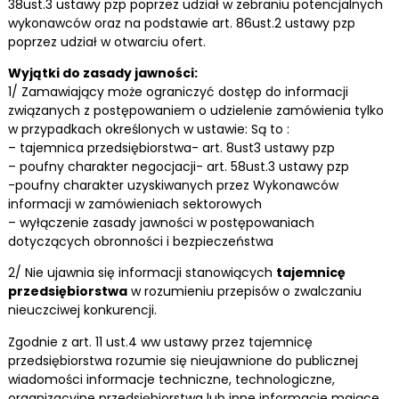
38ust.3 ustawy pzp poprzez udział w zebraniu potencjalnych
wykonawców oraz na podstawie art. 86ust.2 ustawy pzp
poprzez udział w otwarciu ofert.
Wyjątki do zasady jawności:
1/ Zamawiający może ograniczyć dostęp do informacji
związanych z postępowaniem o udzielenie zamówienia tylko
w przypadkach określonych w ustawie: Są to :
– tajemnica przedsiębiorstwa- art. 8ust3 ustawy pzp
– poufny charakter negocjacji- art. 58ust.3 ustawy pzp
-poufny charakter uzyskiwanych przez Wykonawców
informacji w zamówieniach sektorowych
– wyłączenie zasady jawności w postępowaniach
dotyczących obronności i bezpieczeństwa
2/ Nie ujawnia się informacji stanowiących
tajemnicę
przedsiębiorstwa
w rozumieniu przepisów o zwalczaniu
nieuczciwej konkurencji.
Zgodnie z art. 11 ust.4 ww ustawy przez tajemnicę
przedsiębiorstwa rozumie się nieujawnione do publicznej
wiadomości informacje techniczne, technologiczne,
organizacyjne przedsiębiorstwa lub inne informacje mające