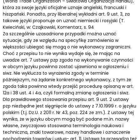
(World Trade Organization – Światowa Organizacja Handlu),
która za swoje języki oficjalne uznaje angielski, francuski i
hiszpański. Ponadto, przy liberalnej wykładni art. 9 ust. 3, za
takowe języki proponuje on uznać niemiecki i rosyjski (T.
Kwieciński, w: Czajkowski, Komentarz, s. 94
Za szczególnie uzasadnione przypadki można uznać
sytuacje, gdy ze względu na specyfikę zamówienia w
większości ubiegać się mogą o nie wykonawcy zagraniczni.
Choć z przepisu to nie wynika wydaje się, że mając na
uwadze art. 7 ustawy pzp zgoda na wykonywanie czynności
w obcym języku powinna zostać ujawniona w ogłoszeniu i
siwz. Nie wyklucza to wyrażenia zgody w terminie
późniejszym, na żądanie konkretnego wykonawcy, z tym że
zgoda taka powinna wtedy przejść procedurę opisaną w art.
12a i 38 ust. 4 i 4a, czyli formalną zmianę ogłoszenia i siwz.
Dla prawidłowego stosowania przepisu art. 9 ust. 2 ustawy
pzp niezbędne jest sięgnięcie do ustawy z 7.10.1999 r. o języku
polskim (t.j. Dz.U. z 2011 r. Nr 43, poz. 224 ze zm.). Z ustawy tej
wynika, że w języku obcym mogą być podane m.in. nazwy
własne, zwyczajowo stosowana terminologia naukowa i
techniczna, znaki towarowe, nazwy handlowe i oznaczenie
pochodzenia towarów i usług- art. 11. Ustawa ta przesądza też