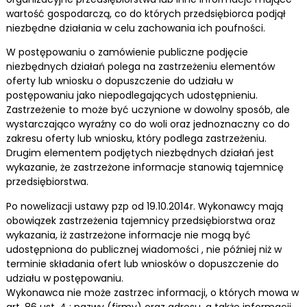
wartość gospodarczą, co do których przedsiębiorca podjął
niezbędne działania w celu zachowania ich poufności.
W postępowaniu o zamówienie publiczne podjęcie
niezbędnych działań polega na zastrzeżeniu elementów
oferty lub wniosku o dopuszczenie do udziału w
postępowaniu jako niepodlegających udostępnieniu.
Zastrzeżenie to może być uczynione w dowolny sposób, ale
wystarczająco wyraźny co do woli oraz jednoznaczny co do
zakresu oferty lub wniosku, który podlega zastrzeżeniu.
Drugim elementem podjętych niezbędnych działań jest
wykazanie, że zastrzeżone informacje stanowią tajemnicę
przedsiębiorstwa.
Po nowelizacji ustawy pzp od 19.10.2014r. Wykonawcy mają
obowiązek zastrzeżenia tajemnicy przedsiębiorstwa oraz
wykazania, iż zastrzeżone informacje nie mogą być
udostępniona do publicznej wiadomości , nie później niż w
terminie składania ofert lub wniosków o dopuszczenie do
udziału w postępowaniu.
Wykonawca nie może zastrzec informacji, o których mowa w
art. 86 ust. 4 : nazwy (firmy) oraz adresu, a także informacji