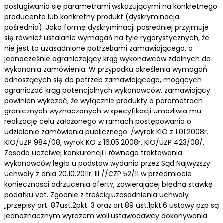
posługiwania się parametrami wskazującymi na konkretnego
producenta lub konkretny produkt (dyskryminacja
pośrednia). Jako formę dyskryminacji pośredniej przyjmuje
się również ustalanie wymagań na tyle rygorystycznych, że
nie jest to uzasadnione potrzebami zamawiającego, a
jednocześnie ograniczający krąg wykonawców zdolnych do
wykonania zamówienia. W przypadku określenia wymagań
odnoszących się do potrzeb zamawiającego, mogących
ograniczać krąg potencjalnych wykonawców, zamawiający
powinien wykazać, że wyłącznie produkty o parametrach
granicznych wyznaczonych w specyfikacji umożliwia mu
realizację celu założonego w ramach postępowania o
udzielenie zamówienia publicznego. /wyrok KIO z 1.01.2008r.
KIO/UZP 984/08, wyrok KO z 16.05.2008r. KIO/UZP 423/08/.
Zasada uczciwej konkurencji i równego traktowania
wykonawców legła u podstaw wydania przez Sąd Najwyższy
uchwały z dnia 20.10.2011r. III //CZP 52/11 w przedmiocie
konieczności odrzucenia oferty, zawierającej błędną stawkę
podatku vat. Zgodnie z treścią uzasadnienia uchwały
„przepisy art. 87ust.2pkt. 3 oraz art.89 ust.1pkt.6 ustawy pzp są
jednoznacznym wyrazem woli ustawodawcy dokonywania