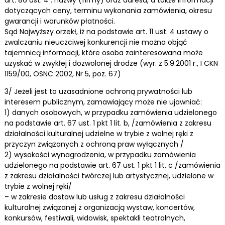
dotyczących ceny, terminu wykonania zamówienia, okresu
gwarancji i warunków płatności.
Sąd Najwyższy orzekł, iż na podstawie art. 11 ust. 4 ustawy o
zwalczaniu nieuczciwej konkurencji nie można objąć
tajemnicą informacji, które osoba zainteresowana może
uzyskać w zwykłej i dozwolonej drodze (wyr. z 5.9.2001 r., I CKN
1159/00, OSNC 2002, Nr 5, poz. 67)
3/ Jeżeli jest to uzasadnione ochroną prywatności lub
interesem publicznym, zamawiający może nie ujawniać:
1) danych osobowych, w przypadku zamówienia udzielonego
na podstawie art. 67 ust. 1 pkt 1 lit. b, /zamówienia z zakresu
działalności kulturalnej udzielne w trybie z wolnej ręki z
przyczyn związanych z ochroną praw wyłącznych /
2) wysokości wynagrodzenia, w przypadku zamówienia
udzielonego na podstawie art. 67 ust. 1 pkt 1 lit. c /zamówienia
z zakresu działalności twórczej lub artystycznej, udzielone w
trybie z wolnej ręki/
– w zakresie dostaw lub usług z zakresu działalności
kulturalnej związanej z organizacją wystaw, koncertów,
konkursów, festiwali, widowisk, spektakli teatralnych,