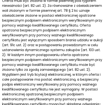
Oferta musi być złożona w formie pisemnej pod rygorem
nieważności (art. 82 ust. 2). Za równoważne z oświadczeniem
woli złożonym w formie pisemnej art. 78 § 2 kc uznaje
oświadczenie złożone w postaci elektronicznej opatrzone
bezpiecznym podpisem elektronicznym weryfikowanym przy
pomocy ważnego kwalifikowanego certyfikatu. Oferta
opatrzona bezpiecznym podpisem elektronicznym
weryfikowanym przy pomocy ważnego kwalifikowanego
certyfikatu jest wyłącznym sposobem brania udziału w aukcji
(art. 91c ust. 2) oraz w postępowaniu prowadzonym w celu
ustanowienia dynamicznego systemu zakupów (art. 103 ust.
2). W każdym innym postępowaniu oferta opatrzona
bezpiecznym podpisem elektronicznym weryfikowanym przy
pomocy ważnego kwalifikowanego certyfikatu może być
złożona tylko za zgodą zamawiającego (art. 82 ust. 2).
Wyjątkiem jest tryb licytacji elektronicznej, w którym oferta i
całe postępowanie ma postać elektroniczną, a bezpieczny
podpis elektroniczny weryfikowany przy pomocy ważnego
kwalifikowanego certyfikatu nie jest wymagany. W postaci
elektronicznej opatrzonej bezpiecznym podpisem
elektronicznym weryfikowanym przy pomocy ważnego
kwalifikowanego certyfikatu mogą być składane odwołania-