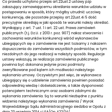
Co prawda uchylono przepis art.22ust.2 ustawy pzp
zakazujący zamawiającemu określania warunków udziału w
postępowaniu w sposób, który mógłby utrudnić uczciwą
konkurencję, ale pozostałe przepisy art.22ust.4i 5 dość
precyzyjnie określają w jaki sposób te warunki należy określać.
Wynikający z art. 7 ust. 1 i art. 22 ust. Prawa zamówień
publicznych (t.j. Dz.U. z 2013 r. poz. 907) nakaz stworzenia i
zachowania warunków konkurencji wśród wykonawców
ubiegających się o zamówienie nie jest tożsamy z nakazem
dopuszczenia do zamówienia wszystkich podmiotów, w tym
niezdolnych do jego realizacji w należyty sposób. Regulacje
ustawy wskazują, że realizacja zamówienia publicznego
powinna być dokonana jedynie przez podmioty
zweryfikowane pod kątem ich możliwości należytego
wykonania umowy. Oczywistym jest więc, że wykonawca
ubiegający się o udzielenie zamówienia powinien posiadać
odpowiednią wiedzę i doświadczenie, a także dysponować
potencjałem technicznym oraz osobami zdolnymi do
wykonania zamówienia. Są to warunki niezbędne z punktu
widzenia należytego wykonania zamówienia / Wyrok
Wojewódzkiego Sądu Administracyjnego siedziba w Opolu z
dnia 23 września 2014 r.I SA/Op 422/14/